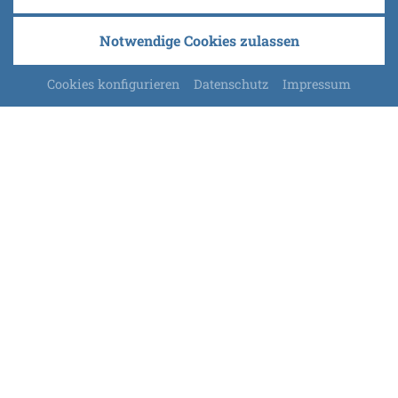
Notwendige Cookies zulassen
Cookies konfigurieren
Datenschutz
Impressum
Wellness-Residenz
FÜR KÖRPER, GEIST & SEELE
Nach einem erlebnisreichen Urlaubstag können Sie in
der Wellness-Residenz des Hotel Brunnenhof (beide
Häuser liegen direkt nebeneinander) Kraft und
Energie tanken. In nur wenigen Gehminuten erreichen
Sie eine Oase voller Ruhe, Entspannung und Erholung,
welche mit Sicherheit keine Wellnesswünsche offen
lässt.