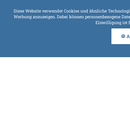
Diese Website verwendet Cookies und ähnliche Technologie
Werbung anzuzeigen. Dabei können personenbezogene Daten (z
Einwilligung ist 
🍪 A
ERLEBEN SIE DE
Egal zu welcher Jahreszeit Sie sich für einen