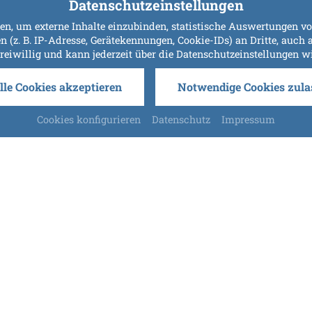
Datenschutzeinstellungen
n, um externe Inhalte einzubinden, statistische Auswertungen vo
. B. IP-Adresse, Gerätekennungen, Cookie-IDs) an Dritte, auch au
freiwillig und kann jederzeit über die Datenschutzeinstellungen 
lle Cookies akzeptieren
Notwendige Cookies zula
Cookies konfigurieren
Datenschutz
Impressum
Bayerischer Wald
N BAYERISCHEN WALD MIT SEINER URSPRÜN
 Urlaub in Bayerisch Eisenstein entscheiden: Sie werden au